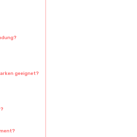
indung?
Marken geeignet?
s?
ement?