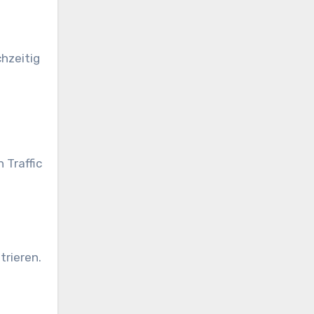
chzeitig
 Traffic
trieren.