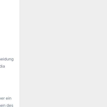
heidung
dia
er ein
onen des