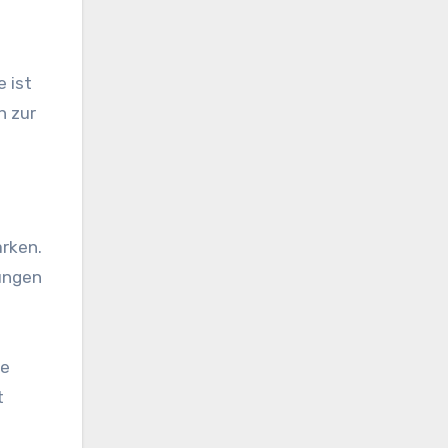
 ist
n zur
ärken.
ungen
ve
t