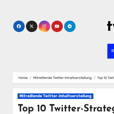
Skip
to
content
t
K
Home
Mitreißende Twitter-Inhaltserstellung
Top 10 Tw
Mitreißende Twitter-Inhaltserstellung
Top 10 Twitter-Stra