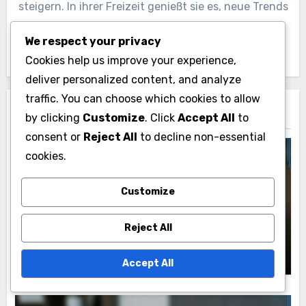
steigern. In ihrer Freizeit genießt sie es, neue Trends
auf TikTok zu erkunden und ihre eigenen kreativen
We respect your privacy
Inhalte zu erstellen.
Cookies help us improve your experience,
deliver personalized content, and analyze
traffic. You can choose which cookies to allow
Related Post
by clicking
Customize
. Click
Accept All
to
consent or
Reject All
to decline non-essential
cookies.
Customize
Twitter Profiloptimierung
Twitter Profilbild: Das richtige Bild für
Reject All
Ihre Marke auswählen
Lena Fischer
25/11/2025
Accept All